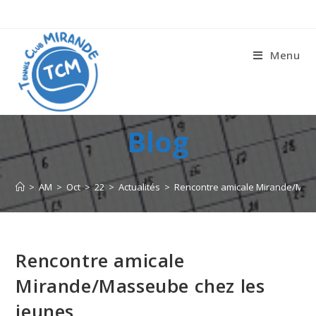
Menu
Blog
>
AM
>
Oct
>
22
>
Actualités
>
Rencontre amicale Mirande/Mas
Rencontre amicale
Mirande/Masseube chez les
jeunes